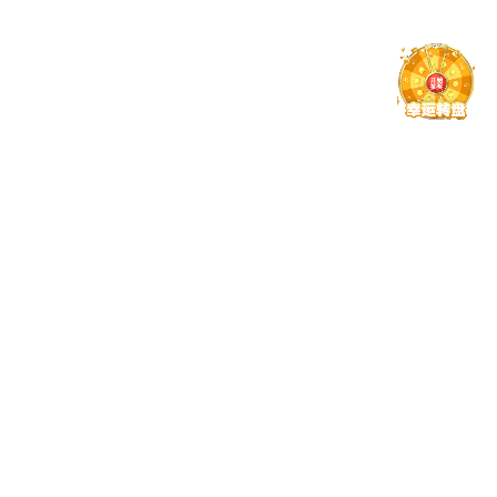
3、格雷米奥留住阿图尔的策略
面对尤文图斯等强队施加的压力，格雷米奥已经开始
制定详细计划以确保能留住阿图尔。首先，在经济层
面上，他们可能会提出更具吸引力的新合同，以提高
他的年薪，并增加奖金条款，让他感受到被重视。
其次，从战术层面来看，教练组可能会围绕阿图尔构
建更加明确且富有挑战性的战术体系，使他在赛季中
的角色更加不可或缺，这样既能体现他的价值，也能
增强他的归属感。
最后，在心理层面上，俱乐部高层与教练组将加强与
球员之间的沟通，让他了解自己在球队中的地位及未
来规划，以此来增强他的忠诚度，从而减少转会传闻