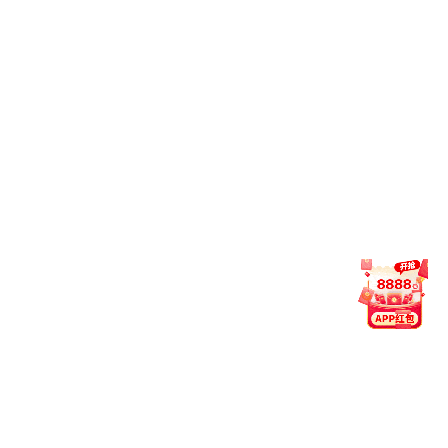
带来的困扰。
4、市场动态与未来展望
当前全球足球转会市场正处于快速变化之中，各大俱
乐部为了提升自身竞争力而不断调整策略。在这种情
况下，如何有效管理人才资源成为了各个团队必须面
对的问题。
对于格雷米奥而言，此次向尤文递交报价计划，不仅
是针对单一球员的问题，更是整个俱乐部战略布局的
一部分。如果能够成功留下阿图尔，将极大提升他们
在国内外赛事中的竞争力。
展望未来，如果格雷米奥能够妥善处理好与其他俱乐
部之间的人才争夺关系，并维持良好的竞技状态，那
么他们将有机会重新崛起，争夺更多荣誉，实现长远