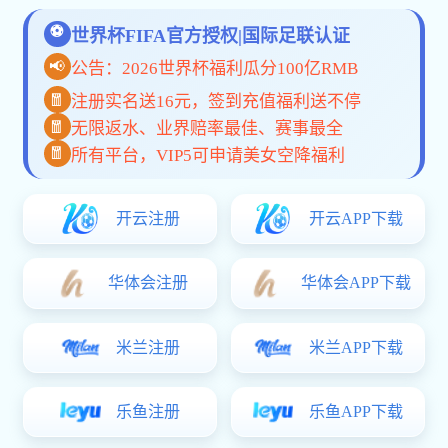
—— 比赛数据从这里开
始
覆盖实时赛事、专业数据、高清视频，
leyu乐鱼
在线登录入口APP
与网页版为您提供便捷的体育
服务。
APP下载
网页版入口
首页
/
体育新闻
/ 正文
2026-06-23 14:00
47 次阅读