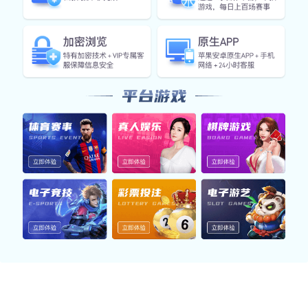
换或削弱，会让整个团队产生不安情绪。因此，马奎
尔内心的不安和失落可以看作是对自身角色的一种质
疑。
此外，外界对他的期待也无形中增加了压力。作为英
超豪门曼联的队长，他面临着来自媒体和球迷双重标
准。这种期望如果无法及时得到反馈，就会导致自我
怀疑与焦虑感加剧，从而进一步影响他的表现。因
此，对于被剥夺队长职位这件事，马奎尔难免会有更
多复杂情绪交织。
2、滕哈赫教练的领导风格
滕哈赫作为新任主帅，自上任以来就实施了一系列改
革措施。在他看来，足球不仅仅是一项竞技运动，更
是一种管理艺术。他强调团队合作与集体精神，但同