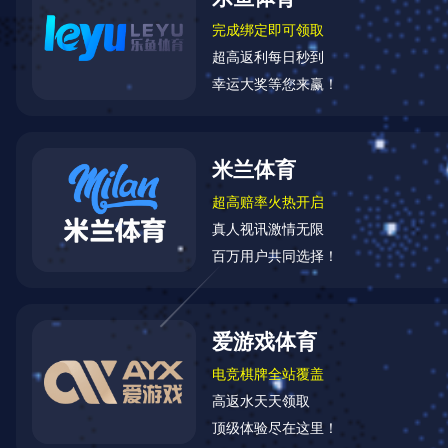
覆盖实时赛事、专
首页
/
体育新闻
/ 正文