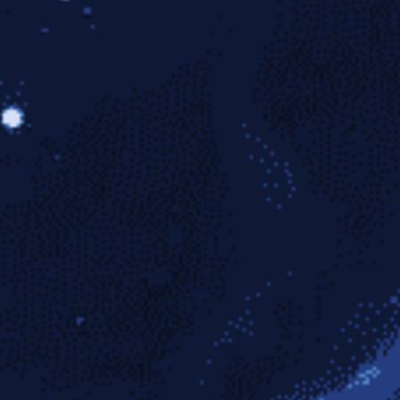
3、伊劳拉的竞争优势
除了阿隆索外，伊劳拉也是切尔西考虑的重要人
与战术水平受到高度评价，其领导风格也颇具吸
成绩，这让他赢得了一定声望。
作为一名富有激情和创新意识的新生代教练，伊
员保持紧密联系，从而构建起良好的团队氛围。
力具有积极作用，使得他的出现倍受期待。
此外，在面对高压环境时，伊劳拉展现出的冷静
实力。在当今竞争激烈的大环境下，这种特点无
素质。因此，无论是从业绩还是个人魅力来看，
4、可能带来的影响
如果最终决定由阿隆索担任主帅，将极大促进俱