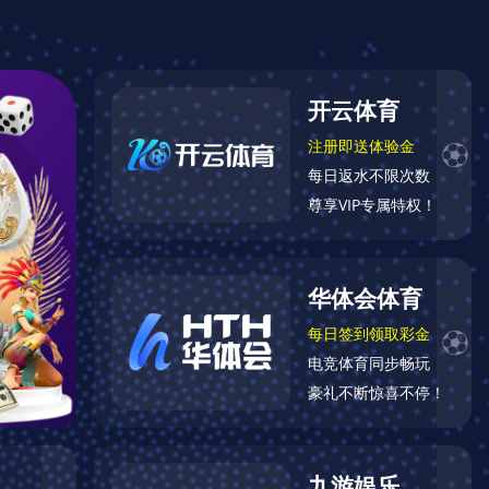
注册入口
这里开始