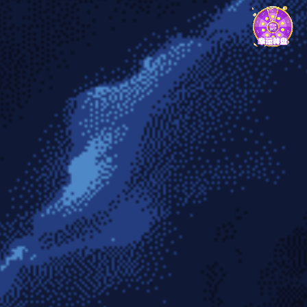
选之一。他在国内联赛中展现出的管理能力
引力。伊劳拉曾成功带领多支球队取得优异
劳拉擅长利用现代足球理念进行训练，与队
这种方法对于提升比赛表现及增强团队凝聚
与果断决策能力，让他具备应对复杂局面的
疑是任何一家顶级俱乐部所渴望拥有的重要
伊劳拉都有机会占据领导岗位。
乐部文化传承与发展。他不仅了解俱乐部历