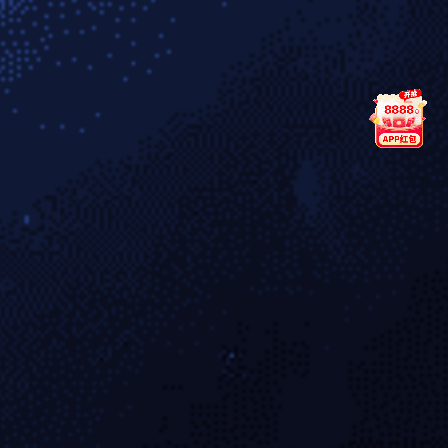
理念，以此激励全队向更高目标冲刺。同
的人选，可以帮助更多年轻人才脱颖而出。
的战斗精神和创新理念。他以快速攻防转换
高整体竞技水平。这对于恢复球迷信心以及
洲顶尖行列的重要一步。
上推动切尔西向前发展。而他们各自不同风
的新篇章，为未来的发展打下坚实基础。
在不同层面满足切尔西当前发展的需求，并
和独特视角都预示着他们能为这家传奇俱乐