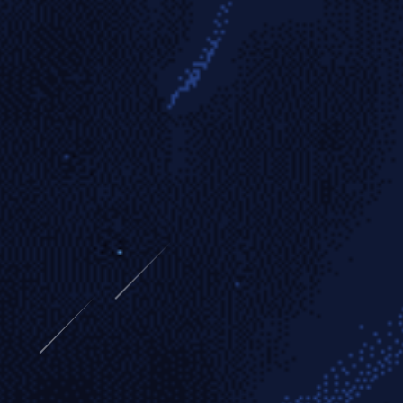
切尔西对阿隆索执教前景持
乐观态度伊劳拉也是热门人